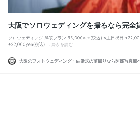
大阪でソロウェディングを撮るなら完全
ソロウェディング 洋装プラン 55,000yen(税込) ※土日祝日 +22,0
大
+22,000yen(税込) …
続きを読む
阪
で
大阪のフォトウェディング・結婚式の前撮りなら阿部写真館
ソ
ロ
ウ
ェ
デ
ィ
ン
グ
を
撮
る
な