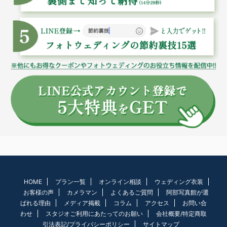
HOME
プラン一覧
オンライン相談
ウェディング衣装
お客様の声
カメラマン
よくあるご質問
阿部写真館が選
ばれる理由
メディア掲載
コラム
アクセス
お問い合
わせ
スタジオご利用にあたってのお願い
会社概要/特定商取
引法表記/プライバシーポリシー
サイトマップ