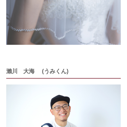
瀨川 大海 (うみくん)