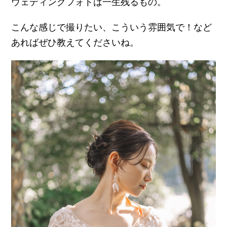
ウェディングフォトは一生残るもの。
2006年
こんな感じで撮りたい、こういう雰囲気で！など
あればぜひ教えてくださいね。
2008年
2009年
阿部拓歩のメディア掲載履歴
NHK徳島 3月10日11:40～放送 （3月11日
18:20～ 再放送 ）
NHKテレビドラマ ウエルかめ 特別企画番