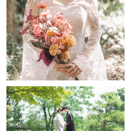
組「ナミちゃんを探せ」 フォトグラファーの
阿部拓歩が取材されました。 録画するの忘れ
てたら ボク（阿部拓歩）の父親が録画して
くれていました。義理の父も（笑）
5月