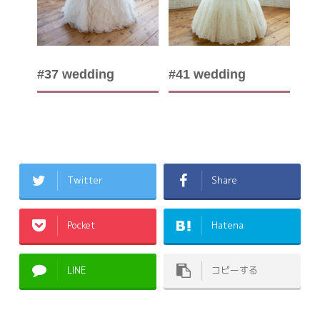
#37 wedding
#41 wedding
Twitter
Share
Pocket
Hatena
LINE
コピーする