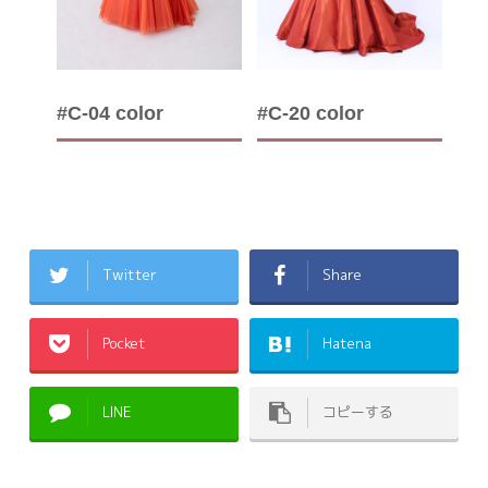
#C-04 color
#C-20 color
Twitter
Share
Pocket
Hatena
LINE
コピーする