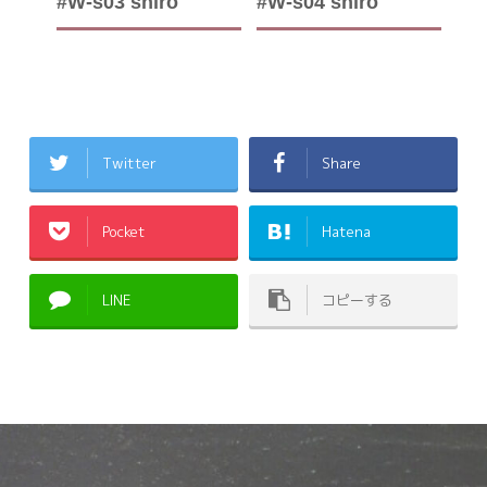
#W-s03 shiro
#W-s04 shiro
Twitter
Share
Pocket
Hatena
LINE
コピーする