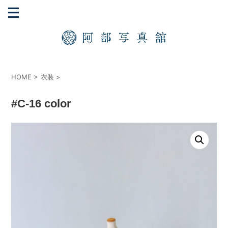
HOME
>
衣装
>
#C-16 color