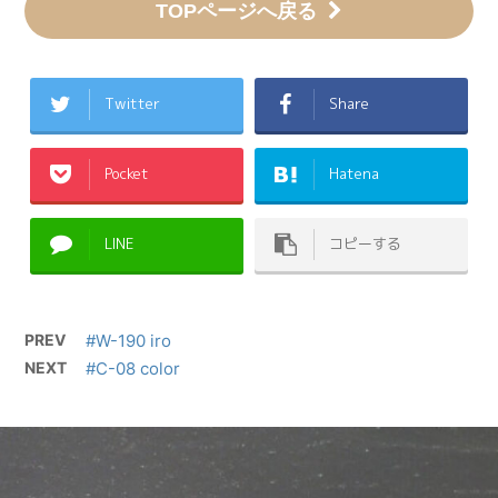
TOPページへ戻る
Twitter
Share
Pocket
Hatena
LINE
コピーする
PREV
#W-190 iro
NEXT
#C-08 color