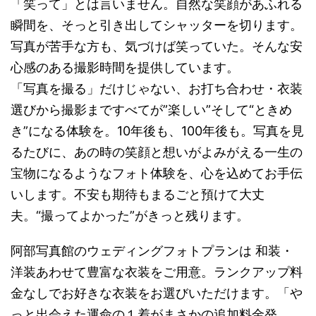
「笑って」とは言いません。自然な笑顔があふれる
瞬間を、そっと引き出してシャッターを切ります。
写真が苦手な方も、気づけば笑っていた。そんな安
心感のある撮影時間を提供しています。
「写真を撮る」だけじゃない、お打ち合わせ・衣装
選びから撮影まですべてが”楽しい”そして“ときめ
き”になる体験を。10年後も、100年後も。写真を見
るたびに、あの時の笑顔と想いがよみがえる一生の
宝物になるようなフォト体験を、心を込めてお手伝
いします。不安も期待もまるごと預けて大丈
夫。“撮ってよかった”がきっと残ります。
阿部写真館のウェディングフォトプランは 和装・
洋装あわせて豊富な衣装をご用意。ランクアップ料
金なしでお好きな衣装をお選びいただけます。「や
っと出会えた運命の１着がまさかの追加料金発