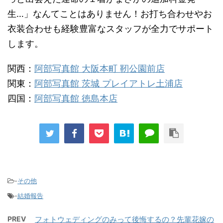
生…」なんてことはありません！お打ち合わせやお
衣装合わせも経験豊富なスタッフが全力でサポート
します。
関西：
阿部写真館 大阪本町 靭公園前店
関東：
阿部写真館 茨城 プレイアトレ土浦店
四国：
阿部写真館 徳島本店
-
その他
-
結婚報告
PREV
フォトウェディングのみって後悔するの？先輩花嫁の