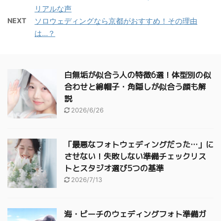
リアルな声
NEXT
ソロウェディングなら京都がおすすめ！その理由
は…？
白無垢が似合う人の特徴6選！体型別の似
合わせと綿帽子・角隠しが似合う顔も解
説
2026/6/26
「最悪なフォトウェディングだった…」に
させない！失敗しない準備チェックリス
トとスタジオ選び5つの基準
2026/7/13
海・ビーチのウェディングフォト準備ガ