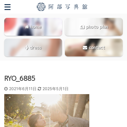
home
photo plan
dress
contact
RYO_6885
2021年6月11日
2025年5月1日