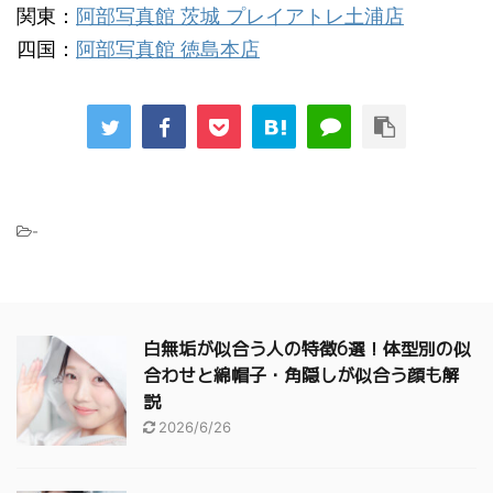
関東：
阿部写真館 茨城 プレイアトレ土浦店
四国：
阿部写真館 徳島本店
-
白無垢が似合う人の特徴6選！体型別の似
合わせと綿帽子・角隠しが似合う顔も解
説
2026/6/26