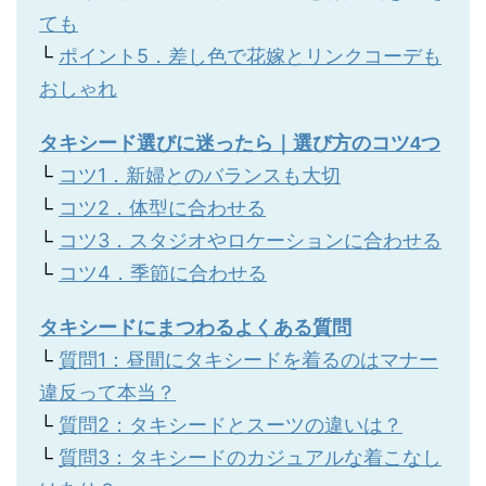
ても
└
ポイント5．差し色で花嫁とリンクコーデも
おしゃれ
タキシード選びに迷ったら｜選び方のコツ4つ
└
コツ1．新婦とのバランスも大切
└
コツ2．体型に合わせる
└
コツ3．スタジオやロケーションに合わせる
└
コツ4．季節に合わせる
タキシードにまつわるよくある質問
└
質問1：昼間にタキシードを着るのはマナー
違反って本当？
└
質問2：タキシードとスーツの違いは？
└
質問3：タキシードのカジュアルな着こなし