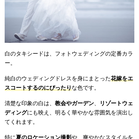
白のタキシードは、フォトウェディングの定番カラ
ー。
純白のウェディングドレスを身にまとった
花嫁をエ
スコートするのにぴったり
な色です。
清楚な印象の白は、
教会やガーデン
、
リゾートウェ
ディング
にも映え、明るく華やかな雰囲気を演出し
てくれます。
特に
夏のロケーション撮影
や、爽やかなスタイルを