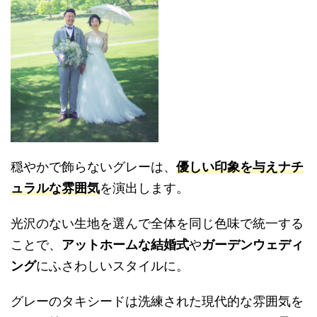
穏やかで飾らないグレーは、
優しい印象を与えナチ
ュラルな雰囲気
を演出します。
光沢のない生地を選んで全体を同じ色味で統一する
ことで、
アットホームな結婚式
や
ガーデンウェディ
ング
にふさわしいスタイルに。
グレーのタキシードは洗練された現代的な雰囲気を