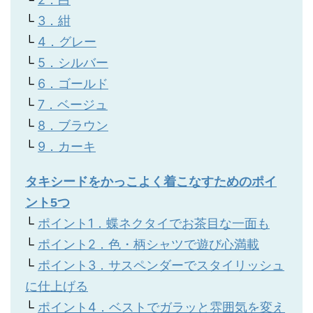
└
3．紺
└
4．グレー
└
5．シルバー
└
6．ゴールド
└
7．ベージュ
└
8．ブラウン
└
9．カーキ
タキシードをかっこよく着こなすためのポイ
ント5つ
└
ポイント1．蝶ネクタイでお茶目な一面も
└
ポイント2．色・柄シャツで遊び心満載
└
ポイント3．サスペンダーでスタイリッシュ
に仕上げる
└
ポイント4．ベストでガラッと雰囲気を変え